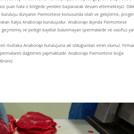
izi şuan hala o bölgede yeniden başlanarak devam ettirmekteyiz. Dik
kuruluşu dünyanın Piemontese konusunda ıslah ve geliştirme, progen
vatan İtalya Anaborapi kuruluşudur. Anaborapi dışında Piemontese
n geçmemiş ve pedigri kayıtlar bulunmayan spermalardır ve vasıfsız ya
ken mutlaka Anaborapi kuruluşuna ait olduğundan emin olunuz. Firma
permalarını dağıtımını yapmaktadır. Anaborapi Piemontese boğa
irsiniz.