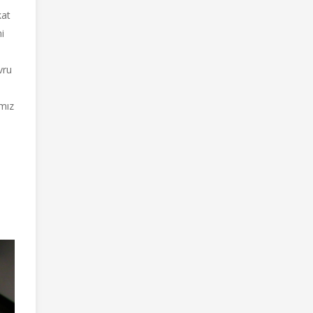
kat
i
vru
mız