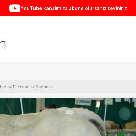
YouTube kanalımıza abone olursanız seviniriz
borapi Piemontese Sperması