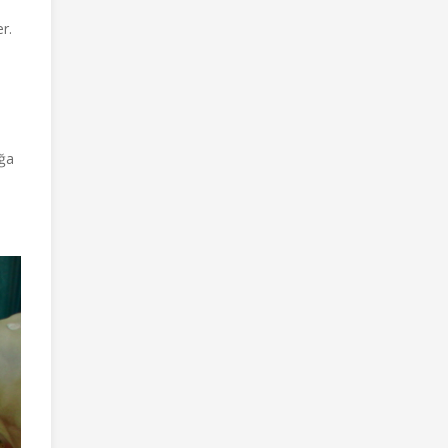
r.
oğa