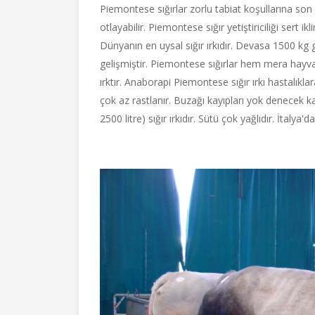
Piemontese sığırlar zorlu tabiat koşullarına son 
otlayabilir. Piemontese sığır yetiştiriciliği sert 
Dünyanın en uysal sığır ırkıdır. Devasa 1500 kg ge
gelişmiştir. Piemontese sığırlar hem mera hayva
ırktır. Anaborapi Piemontese sığır ırkı hastalıkla
çok az rastlanır. Buzağı kayıpları yok denecek kada
2500 litre) sığır ırkıdır. Sütü çok yağlıdır. İtal