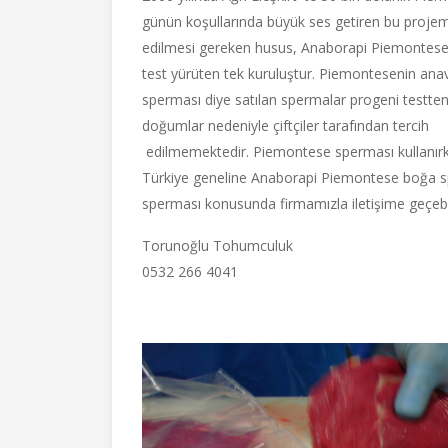
günün koşullarında büyük ses getiren bu projem
edilmesi gereken husus, Anaborapi Piemontese 
test yürüten tek kuruluştur. Piemontesenin ana
sperması diye satılan spermalar progeni testte
doğumlar nedeniyle çiftçiler tarafından tercih
edilmemektedir. Piemontese sperması kullanır
Türkiye geneline Anaborapi Piemontese boğa s
sperması konusunda firmamızla iletişime geçebil
Torunoğlu Tohumculuk
0532 266 4041