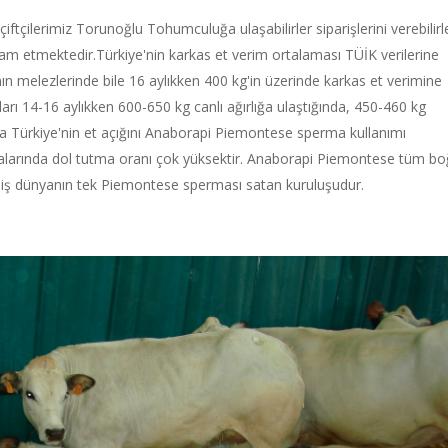
çilerimiz Torunoğlu Tohumculuğa ulaşabilirler siparişlerini verebilirle
 etmektedir.Türkiye'nin karkas et verim ortalaması TÜİK verilerine
ın melezlerinde bile 16 aylıkken 400 kg'in üzerinde karkas et verimine
rı 14-16 aylıkken 600-650 kg canlı ağırlığa ulaştığında, 450-460 kg
a Türkiye'nin et açığını Anaborapi Piemontese sperma kullanımı
larında dol tutma oranı çok yüksektir. Anaborapi Piemontese tüm b
rmiş dünyanın tek Piemontese sperması satan kuruluşudur.