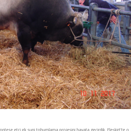
emontese etçi ırk suni tohumlama projesini hayata geçirdik. Eleşkirt'te o