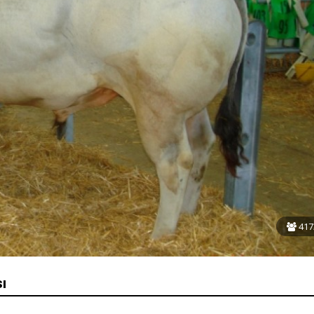
417
ı