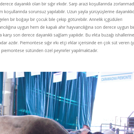
derece dayanıklı olan bir sığır ırkıdır. Sarp arazi koşullarında zorlanma
iklim koşullarında sorunsuz yapılabilir. Uzun yayla yürüyüşlerine dayanıklıd
len bir boğayı bir çocuk bile çekip götürebilir. Annelik içgüdüleri
ncılığına uygun hem de kapalı ahır hayvancılığına son derece uygun bi
ra karşı son derece dayanıklı sağlam yapılıdır. Bu ırkta buzağı ishallerin
r azdır. Piemontese sığır ırkı etçi ırklar içerisinde en çok süt veren (yı
ya'da piemontese sütünden özel peynirler yapılmaktadır.