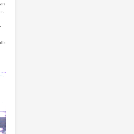
dan
ır.
r
e
llık