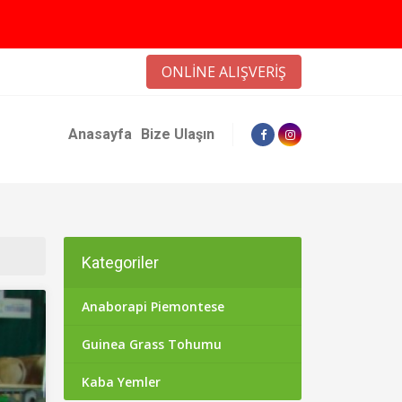
ONLİNE ALIŞVERİŞ
Anasayfa
Bize Ulaşın
Kategoriler
Anaborapi Piemontese
Guinea Grass Tohumu
Kaba Yemler