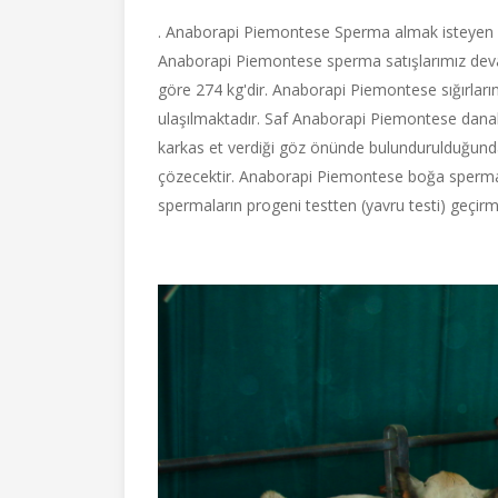
. Anaborapi Piemontese Sperma almak isteyen çift
Anaborapi Piemontese sperma satışlarımız devam
göre 274 kg'dir. Anaborapi Piemontese sığırların
ulaşılmaktadır. Saf Anaborapi Piemontese danala
karkas et verdiği göz önünde bulundurulduğund
çözecektir. Anaborapi Piemontese boğa sperma
spermaların progeni testten (yavru testi) geçi