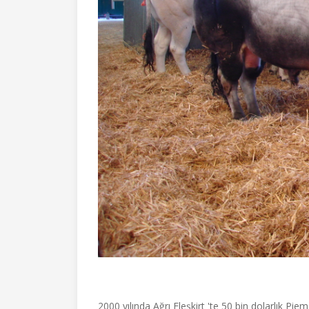
2000 yılında Ağrı Eleşkirt 'te 50 bin dolarlık Pi